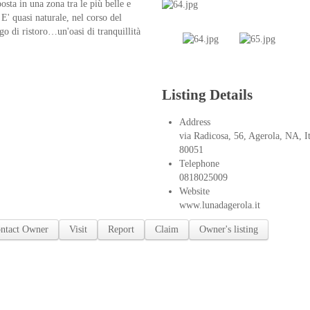
sta in una zona tra le più belle e
E' quasi naturale, nel corso del
o di ristoro…un'oasi di tranquillità
Listing Details
Address
via Radicosa, 56,
Agerola
,
NA
,
I
80051
Telephone
0818025009
Website
www.lunadagerola.it
ntact Owner
Visit
Report
Claim
Owner's listing