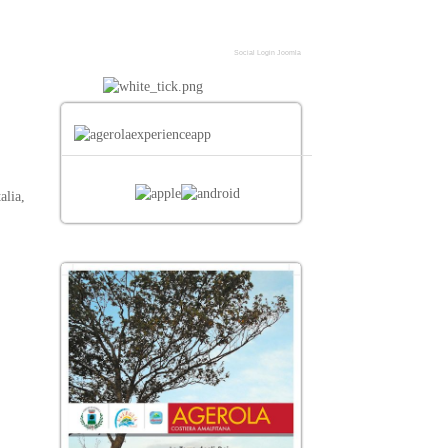
Social Login Joomla
talia
,