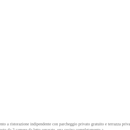
to a ristorazione indipendente con parcheggio privato gratuito e terrazza priva
mposto da 2 camere da letto separate, una cucina completamente a
...