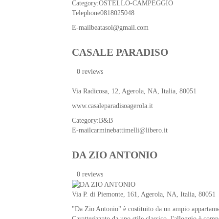
Category:
OSTELLO-CAMPEGGIO
Telephone
0818025048
E-mail
beatasol@gmail.com
CASALE PARADISO
0 reviews
Via Radicosa, 12,
Agerola
,
NA
,
Italia
, 80051
www.casaleparadisoagerola.it
Category:
B&B
E-mail
carminebattimelli@libero.it
DA ZIO ANTONIO
0 reviews
Via P. di Piemonte, 161,
Agerola
,
NA
,
Italia
, 80051
"Da Zio Antonio" è costituito da un ampio appartamen
Caratterizzato da uno stile classico, l'alloggio è co