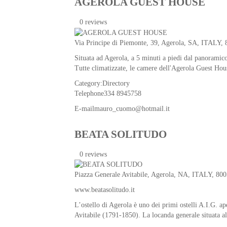
AGEROLA GUEST HOUSE
0 reviews
Via Principe di Piemonte, 39,
Agerola
,
SA
,
ITALY
,
Situata ad Agerola, a 5 minuti a piedi dal panoramico
Tutte climatizzate, le camere dell'Agerola Guest Ho
Category:
Directory
Telephone
334 8945758
E-mail
mauro_cuomo@hotmail.it
BEATA SOLITUDO
0 reviews
Piazza Generale Avitabile,
Agerola
,
NA
,
ITALY
, 80
www.beatasolitudo.it
L’ostello di Agerola è uno dei primi ostelli A.I.G. ap
Avitabile (1791-1850). La locanda generale situata a