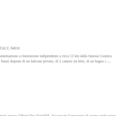
ITALY
, 84010
sistemazione a ristorazione indipendente a circa 12 km dalla famosa Costiera
Sannì dispone di un balcone privato, di 2 camere da letto, di un bagno c
...
enuto presso l’Hotel Due Torri***. Assaporate l’emozione di essere ospiti press