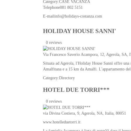
Category:
CASE VACANZA
Telephone
081 802 5151
E-mail
info@holidays-costanza.com
HOLIDAY HOUSE SANNI'
0 reviews
Via Francesco Saverio Acampora, 12,
Agerola
,
SA
,
Situata ad Agerola, l'Holiday House Sannì offre una 
Amalfitana e a 15 km da Amalfi. L'appartamento del 
Category:
Directory
HOTEL DUE TORRI***
0 reviews
via Divina Costiera, 9,
Agerola
,
NA
,
Italia
, 80051
www.hotelleduetorri.it
La famiglia Acampora è lieta di poterVi dare il benv