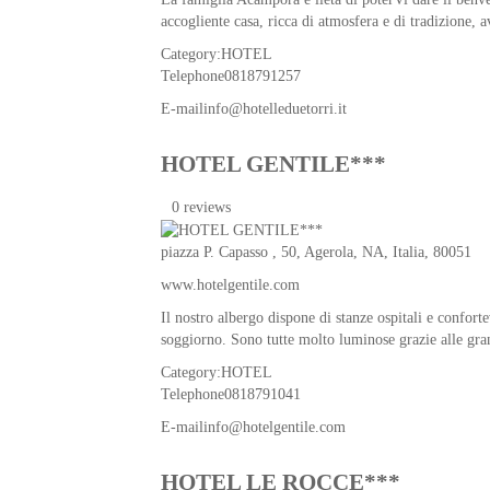
accogliente casa, ricca di atmosfera e di tradizione, 
Category:
HOTEL
Telephone
0818791257
E-mail
info@hotelleduetorri.it
HOTEL GENTILE***
0 reviews
piazza P. Capasso , 50,
Agerola
,
NA
,
Italia
, 80051
www.hotelgentile.com
Il nostro albergo dispone di stanze ospitali e conforte
soggiorno. Sono tutte molto luminose grazie alle gran
Category:
HOTEL
Telephone
0818791041
E-mail
info@hotelgentile.com
HOTEL LE ROCCE***