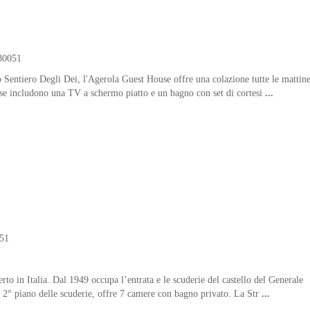
 80051
 Sentiero Degli Dei, l'Agerola Guest House offre una colazione tutte le mattine
use includono una TV a schermo piatto e un bagno con set di cortesi
...
051
erto in Italia. Dal 1949 occupa l’entrata e le scuderie del castello del Generale
l 2° piano delle scuderie, offre 7 camere con bagno privato. La Str
...