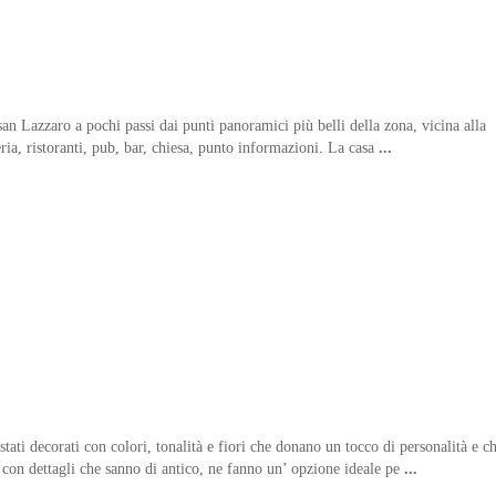
 san Lazzaro a pochi passi dai punti panoramici più belli della zona, vicina alla
ria, ristoranti, pub, bar, chiesa, punto informazioni. La casa
...
tati decorati con colori, tonalità e fiori che donano un tocco di personalità e c
on dettagli che sanno di antico, ne fanno un’ opzione ideale pe
...