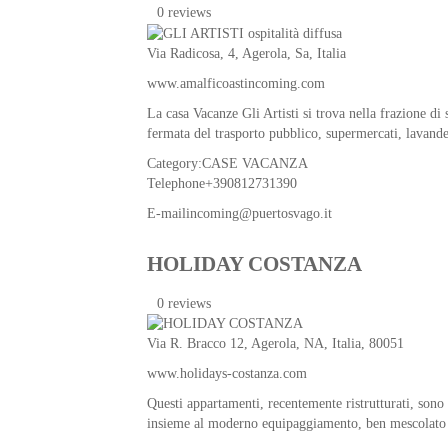
0 reviews
Via Radicosa, 4,
Agerola
,
Sa
,
Italia
www.amalficoastincoming.com
La casa Vacanze Gli Artisti si trova nella frazione di
fermata del trasporto pubblico, supermercati, lavande
Category:
CASE VACANZA
Telephone
+390812731390
E-mail
incoming@puertosvago.it
HOLIDAY COSTANZA
0 reviews
Via R. Bracco 12,
Agerola
,
NA
,
Italia
, 80051
www.holidays-costanza.com
Questi appartamenti, recentemente ristrutturati, sono s
insieme al moderno equipaggiamento, ben mescolato c