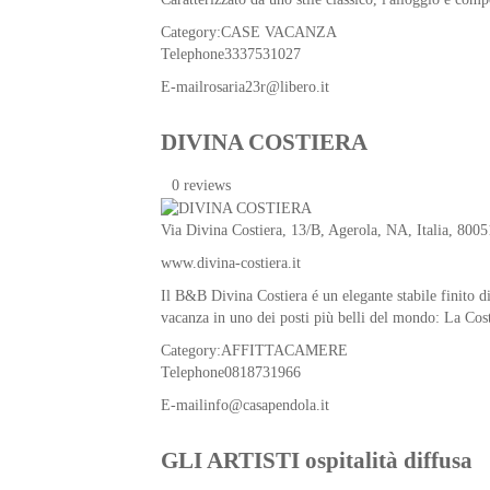
Category:
CASE VACANZA
Telephone
3337531027
E-mail
rosaria23r@libero.it
DIVINA COSTIERA
0 reviews
Via Divina Costiera, 13/B,
Agerola
,
NA
,
Italia
, 8005
www.divina-costiera.it
Il B&B Divina Costiera é un elegante stabile finito di
vacanza in uno dei posti più belli del mondo: La Cos
Category:
AFFITTACAMERE
Telephone
0818731966
E-mail
info@casapendola.it
GLI ARTISTI ospitalità diffusa