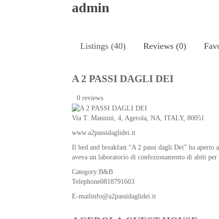
admin
Listings (40)
Reviews (0)
Favo
A 2 PASSI DAGLI DEI
0 reviews
Via T. Mannini, 4,
Agerola
,
NA
,
ITALY
, 80051
www.a2passidaglidei.it
Il bed and breakfast “A 2 passi dagli Dei” ha aperto 
aveva un laboratorio di confezionamento di abiti per
Category:
B&B
Telephone
0818791603
E-mail
info@a2passidaglidei.it